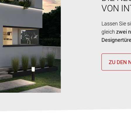
VON I
Lassen Sie s
gleich
zwei 
Designertür