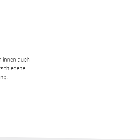
n innen auch
erschiedene
ung.