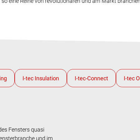
and so eine Reihe von revolutionären und am Markt branch
des Fensters quasi
 Fensterbranche und im