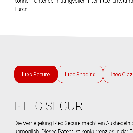
können. Unter dem klangvollen Titel "I-tec" entst
Türen.
I-TEC SECURE
Die Verriegelung I-tec Secure macht ein Aushebeln 
unmöglich. Dieses Patent ist konkurrenzlos in der