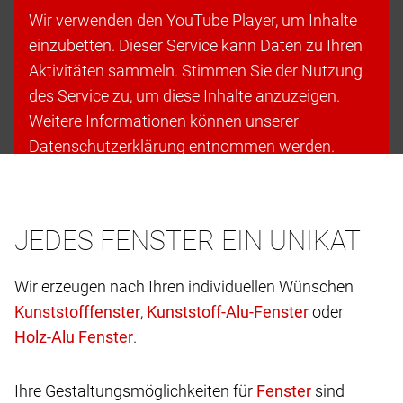
Wir verwenden den YouTube Player, um Inhalte
einzubetten. Dieser Service kann Daten zu Ihren
Aktivitäten sammeln. Stimmen Sie der Nutzung
des Service zu, um diese Inhalte anzuzeigen.
Weitere Informationen können unserer
Datenschutzerklärung entnommen werden.
Cookies akzeptieren & fortfahren
JEDES FENSTER EIN UNIKAT
Wir erzeugen nach Ihren individuellen Wünschen
,
oder
.
Ihre Gestaltungsmöglichkeiten für
sind