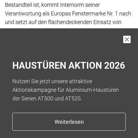
Bestandteil ist, kommt Internorm seiner
Verantwortung
als Europas Fenstermarke Nr. 1 nach
und setzt
auf den flächendeckenden Einsatz von
„Low-Carbon
iplus Wärmeschutz-Glas“, das wir
standardmässig
in unseren Produkten verbauen.
Bei der Herstellung von Low-Carbon Floatglas
wurde
HAUSTÜREN AKTION 2026
der gesamte Fertigungsprozess vor und
während der
eigentlichen Fertigung bis hin zur Auslieferung
an die
Nutzen Sie jetzt unsere attraktive
Kund:innen betrachtet, um Treibhausgase
zu
Aktionskampagne für Aluminium-Haustüren
reduzieren.
der Serien AT500 und AT535.
Das Ergebnis ist ein kohlenstoffarmes Floatglas
mit
einem reduzierten Kohlenstoff-Fussabdruck
von 5,5
kg CO2-eq/m2** bei einer Glasdicke von
4 mm, was
eine Reduktion von über 45 % ermöglicht.