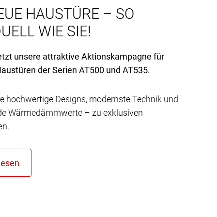
EUE HAUSTÜRE – SO
UELL WIE SIE!
etzt unsere attraktive Aktionskampagne für
austüren der Serien AT
500 und AT
535.
e hochwertige Designs, modernste Technik und
de Wärmedämmwerte – zu exklusiven
en.