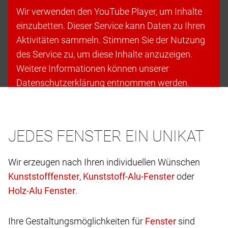
Wir verwenden den YouTube Player, um Inhalte
einzubetten. Dieser Service kann Daten zu Ihren
Aktivitäten sammeln. Stimmen Sie der Nutzung
des Service zu, um diese Inhalte anzuzeigen.
Weitere Informationen können unserer
Datenschutzerklärung entnommen werden.
Cookies akzeptieren & fortfahren
JEDES FENSTER EIN UNIKAT
Wir erzeugen nach Ihren individuellen Wünschen
,
oder
.
Ihre Gestaltungsmöglichkeiten für
sind