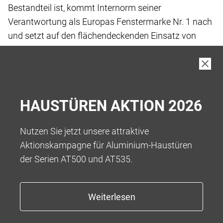
Bestandteil ist, kommt Internorm seiner
Verantwortung
als Europas Fenstermarke Nr. 1 nach
und setzt
auf den flächendeckenden Einsatz von
„Low-Carbon
iplus Wärmeschutz-Glas“, das wir
standardmässig
in unseren Produkten verbauen.
Bei der Herstellung von Low-Carbon Floatglas
wurde
HAUSTÜREN AKTION 2026
der gesamte Fertigungsprozess vor und
während der
eigentlichen Fertigung bis hin zur Auslieferung
an die
Nutzen Sie jetzt unsere attraktive
Kund:innen betrachtet, um Treibhausgase
zu
Aktionskampagne für Aluminium-Haustüren
reduzieren.
der Serien AT500 und AT535.
Das Ergebnis ist ein kohlenstoffarmes Floatglas
mit
einem reduzierten Kohlenstoff-Fussabdruck
von 5,5
kg CO2-eq/m2** bei einer Glasdicke von
4 mm, was
eine Reduktion von über 45 % ermöglicht.