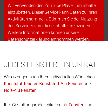
Wir verwenden den YouTube Player, um Inhalte
einzubetten. Dieser Service kann Daten zu Ihren
Aktivitäten sammeln. Stimmen Sie der Nutzung
des Service zu, um diese Inhalte anzuzeigen.
Weitere Informationen können unserer
Datenschutzerklärung entnommen werden.
Cookies akzeptieren & fortfahren
JEDES FENSTER EIN UNIKAT
Wir erzeugen nach Ihren individuellen Wünschen
,
oder
.
Ihre Gestaltungsmöglichkeiten für
sind