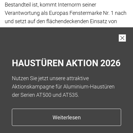
Bestandteil ist, kommt Internorm seiner
Verantwortung
als Europas Fenstermarke Nr. 1 nach
und setzt
auf den flächendeckenden Einsatz von
„Low-Carbon
iplus Wärmeschutz-Glas“, das wir
standardmässig
in unseren Produkten verbauen.
Bei der Herstellung von Low-Carbon Floatglas
wurde
HAUSTÜREN AKTION 2026
der gesamte Fertigungsprozess vor und
während der
eigentlichen Fertigung bis hin zur Auslieferung
an die
Nutzen Sie jetzt unsere attraktive
Kund:innen betrachtet, um Treibhausgase
zu
Aktionskampagne für Aluminium-Haustüren
reduzieren.
der Serien AT500 und AT535.
Das Ergebnis ist ein kohlenstoffarmes Floatglas
mit
einem reduzierten Kohlenstoff-Fussabdruck
von 5,5
kg CO2-eq/m2** bei einer Glasdicke von
4 mm, was
eine Reduktion von über 45 % ermöglicht.