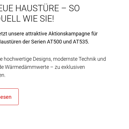
EUE HAUSTÜRE – SO
UELL WIE SIE!
etzt unsere attraktive Aktionskampagne für
austüren der Serien AT
500 und AT
535.
e hochwertige Designs, modernste Technik und
de Wärmedämmwerte – zu exklusiven
en.