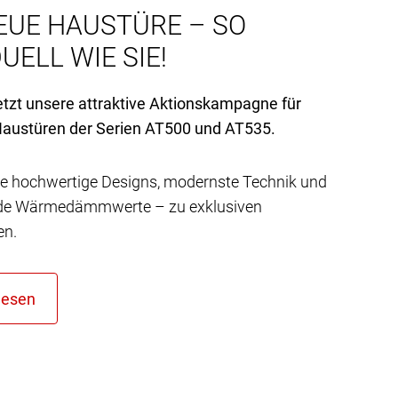
EUE HAUSTÜRE – SO
UELL WIE SIE!
etzt unsere attraktive Aktionskampagne für
austüren der Serien AT
500 und AT
535.
e hochwertige Designs, modernste Technik und
de Wärmedämmwerte – zu exklusiven
en.