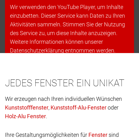
Wir verwenden den YouTube Player, um Inhalte
einzubetten. Dieser Service kann Daten zu Ihren
Aktivitäten sammeln. Stimmen Sie der Nutzung
des Service zu, um diese Inhalte anzuzeigen.
Weitere Informationen können unserer
Datenschutzerklärung entnommen werden.
Cookies akzeptieren & fortfahren
JEDES FENSTER EIN UNIKAT
Wir erzeugen nach Ihren individuellen Wünschen
,
oder
.
Ihre Gestaltungsmöglichkeiten für
sind