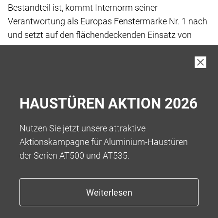
Bestandteil ist, kommt Internorm seiner
Verantwortung
als Europas Fenstermarke Nr. 1 nach
und setzt
auf den flächendeckenden Einsatz von
„Low-Carbon
iplus Wärmeschutz-Glas“, das wir
standardmässig
in unseren Produkten verbauen.
Bei der Herstellung von Low-Carbon Floatglas
wurde
HAUSTÜREN AKTION 2026
der gesamte Fertigungsprozess vor und
während der
eigentlichen Fertigung bis hin zur Auslieferung
an die
Nutzen Sie jetzt unsere attraktive
Kund:innen betrachtet, um Treibhausgase
zu
Aktionskampagne für Aluminium-Haustüren
reduzieren.
der Serien AT500 und AT535.
Das Ergebnis ist ein kohlenstoffarmes Floatglas
mit
einem reduzierten Kohlenstoff-Fussabdruck
von 5,5
kg CO2-eq/m2** bei einer Glasdicke von
4 mm, was
eine Reduktion von über 45 % ermöglicht.