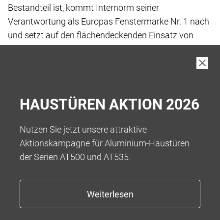
Bestandteil ist, kommt Internorm seiner
Verantwortung
als Europas Fenstermarke Nr. 1 nach
und setzt
auf den flächendeckenden Einsatz von
„Low-Carbon
iplus Wärmeschutz-Glas“, das wir
standardmässig
in unseren Produkten verbauen.
Bei der Herstellung von Low-Carbon Floatglas
wurde
HAUSTÜREN AKTION 2026
der gesamte Fertigungsprozess vor und
während der
eigentlichen Fertigung bis hin zur Auslieferung
an die
Nutzen Sie jetzt unsere attraktive
Kund:innen betrachtet, um Treibhausgase
zu
Aktionskampagne für Aluminium-Haustüren
reduzieren.
der Serien AT500 und AT535.
Das Ergebnis ist ein kohlenstoffarmes Floatglas
mit
einem reduzierten Kohlenstoff-Fussabdruck
von 5,5
kg CO2-eq/m2** bei einer Glasdicke von
4 mm, was
eine Reduktion von über 45 % ermöglicht.