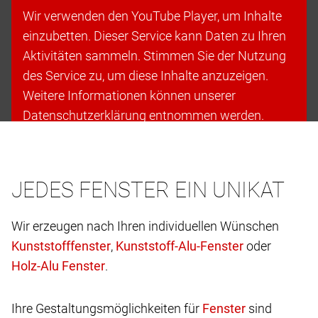
Wir verwenden den YouTube Player, um Inhalte
einzubetten. Dieser Service kann Daten zu Ihren
Aktivitäten sammeln. Stimmen Sie der Nutzung
des Service zu, um diese Inhalte anzuzeigen.
Weitere Informationen können unserer
Datenschutzerklärung entnommen werden.
Cookies akzeptieren & fortfahren
JEDES FENSTER EIN UNIKAT
Wir erzeugen nach Ihren individuellen Wünschen
,
oder
.
Ihre Gestaltungsmöglichkeiten für
sind