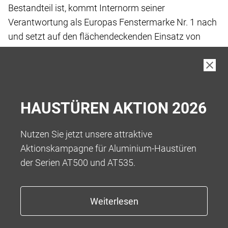
Bestandteil ist, kommt Internorm seiner
Verantwortung
als Europas Fenstermarke Nr. 1 nach
und setzt
auf den flächendeckenden Einsatz von
„Low-Carbon
iplus Wärmeschutz-Glas“, das wir
standardmässig
in unseren Produkten verbauen.
Bei der Herstellung von Low-Carbon Floatglas
wurde
HAUSTÜREN AKTION 2026
der gesamte Fertigungsprozess vor und
während der
eigentlichen Fertigung bis hin zur Auslieferung
an die
Nutzen Sie jetzt unsere attraktive
Kund:innen betrachtet, um Treibhausgase
zu
Aktionskampagne für Aluminium-Haustüren
reduzieren.
der Serien AT500 und AT535.
Das Ergebnis ist ein kohlenstoffarmes Floatglas
mit
einem reduzierten Kohlenstoff-Fussabdruck
von 5,5
kg CO2-eq/m2** bei einer Glasdicke von
4 mm, was
eine Reduktion von über 45 % ermöglicht.