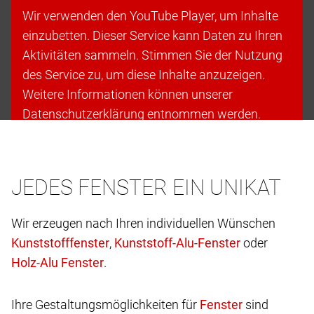
Wir verwenden den YouTube Player, um Inhalte
einzubetten. Dieser Service kann Daten zu Ihren
Aktivitäten sammeln. Stimmen Sie der Nutzung
des Service zu, um diese Inhalte anzuzeigen.
Weitere Informationen können unserer
Datenschutzerklärung entnommen werden.
Cookies akzeptieren & fortfahren
JEDES FENSTER EIN UNIKAT
Wir erzeugen nach Ihren individuellen Wünschen
,
oder
.
Ihre Gestaltungsmöglichkeiten für
sind