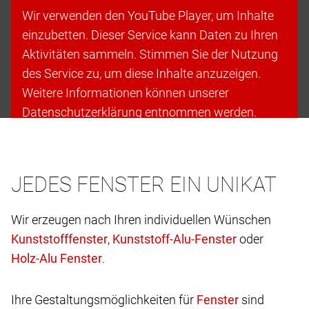
Wir verwenden den YouTube Player, um Inhalte
einzubetten. Dieser Service kann Daten zu Ihren
Aktivitäten sammeln. Stimmen Sie der Nutzung
des Service zu, um diese Inhalte anzuzeigen.
Weitere Informationen können unserer
Datenschutzerklärung entnommen werden.
Cookies akzeptieren & fortfahren
JEDES FENSTER EIN UNIKAT
Wir erzeugen nach Ihren individuellen Wünschen
,
oder
.
Ihre Gestaltungsmöglichkeiten für
sind