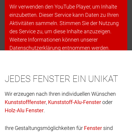
Wir verwenden den YouTube Player, um Inhalte
einzubetten. Dieser Service kann Daten zu Ihren
Aktivitäten sammeln. Stimmen Sie der Nutzung
des Service zu, um diese Inhalte anzuzeigen.
Weitere Informationen können unserer
Datenschutzerklärung entnommen werden.
Cookies akzeptieren & fortfahren
JEDES FENSTER EIN UNIKAT
Wir erzeugen nach Ihren individuellen Wünschen
,
oder
.
Ihre Gestaltungsmöglichkeiten für
sind