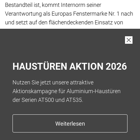
Bestandteil ist, kommt Internorm seiner
Verantwortung
als Europas Fenstermarke Nr. 1 nach
und setzt
auf den flächendeckenden Einsatz von
„Low-Carbon
iplus Wärmeschutz-Glas“, das wir
standardmässig
in unseren Produkten verbauen.
Bei der Herstellung von Low-Carbon Floatglas
wurde
HAUSTÜREN AKTION 2026
der gesamte Fertigungsprozess vor und
während der
eigentlichen Fertigung bis hin zur Auslieferung
an die
Nutzen Sie jetzt unsere attraktive
Kund:innen betrachtet, um Treibhausgase
zu
Aktionskampagne für Aluminium-Haustüren
reduzieren.
der Serien AT500 und AT535.
Das Ergebnis ist ein kohlenstoffarmes Floatglas
mit
einem reduzierten Kohlenstoff-Fussabdruck
von 5,5
kg CO2-eq/m2** bei einer Glasdicke von
4 mm, was
eine Reduktion von über 45 % ermöglicht.