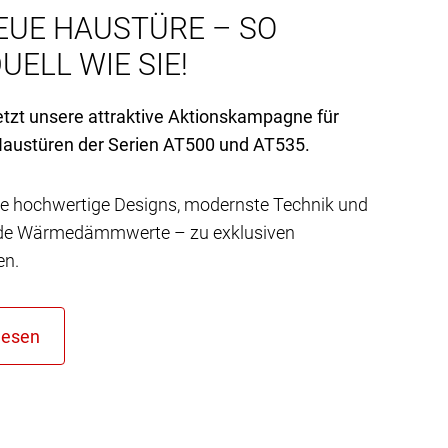
EUE HAUSTÜRE – SO
UELL WIE SIE!
etzt unsere attraktive Aktionskampagne für
austüren der Serien AT
500 und AT
535.
e hochwertige Designs, modernste Technik und
de Wärmedämmwerte – zu exklusiven
en.