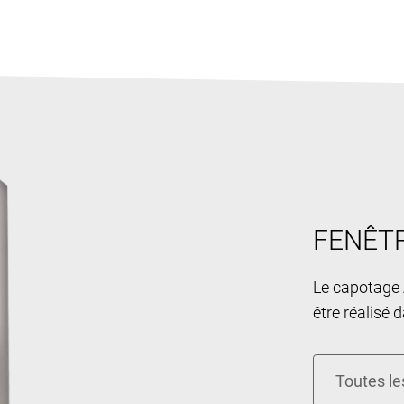
FENÊTR
Le capotage A
être réalisé 