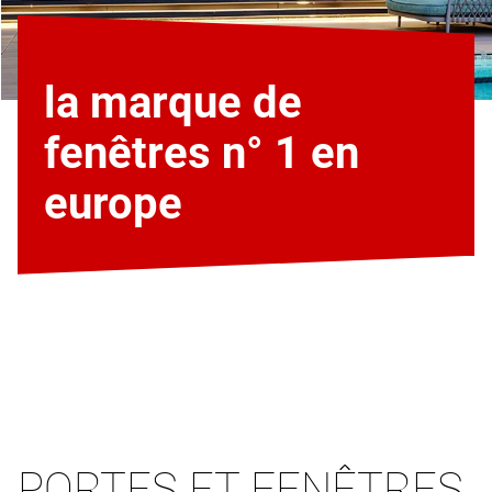
la marque de
fenêtres n° 1 en
europe
PORTES ET FENÊTRES