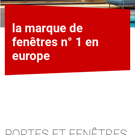
la marque de
fenêtres n° 1 en
europe
PORTES ET FENÊTRES