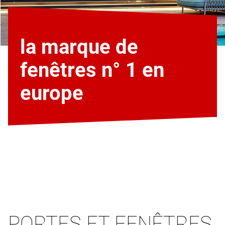
la marque de
fenêtres n° 1 en
europe
PORTES ET FENÊTRES