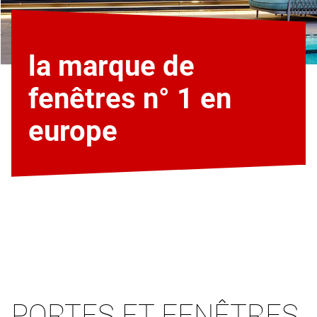
la marque de
fenêtres n° 1 en
europe
PORTES ET FENÊTRES