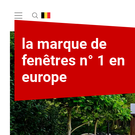
la marque de
fenêtres n° 1 en
europe