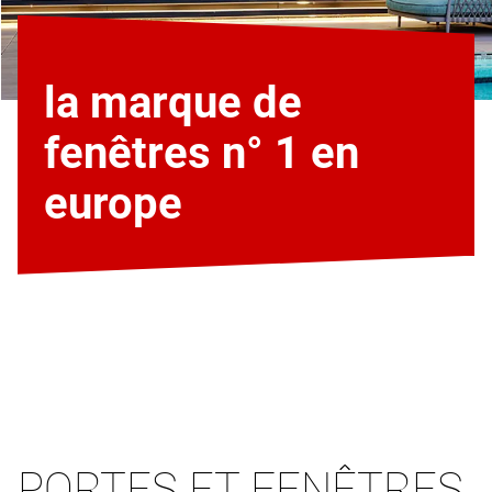
la marque de
fenêtres n° 1 en
europe
PORTES ET FENÊTRES