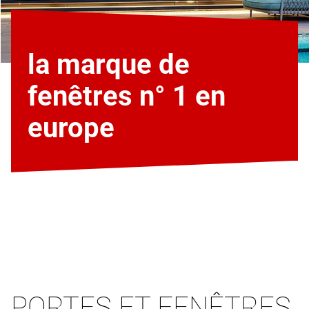
la marque de
fenêtres n° 1 en
europe
PORTES ET FENÊTRES