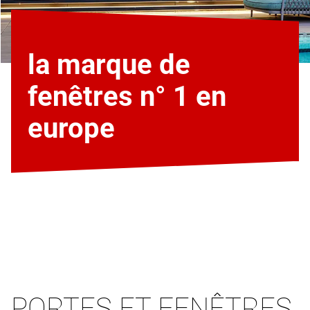
la marque de
fenêtres n° 1 en
europe
PORTES ET FENÊTRES