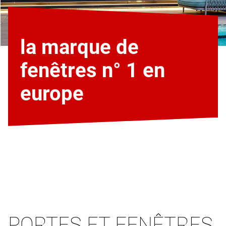
la marque de
fenêtres n° 1 en
europe
PORTES ET FENÊTRES