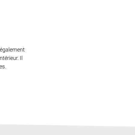
t également
térieur. Il
es.