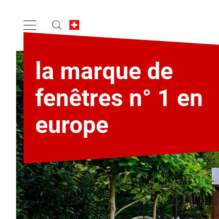
la marque de
fenêtres n° 1 en
europe