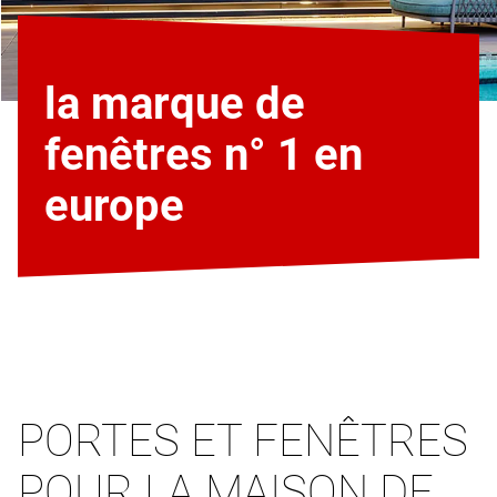
la marque de
fenêtres n° 1 en
europe
PORTES ET FENÊTRES
POUR LA MAISON DE