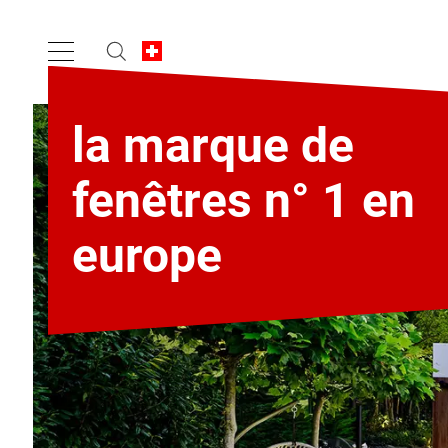
la marque de
fenêtres n° 1 en
europe