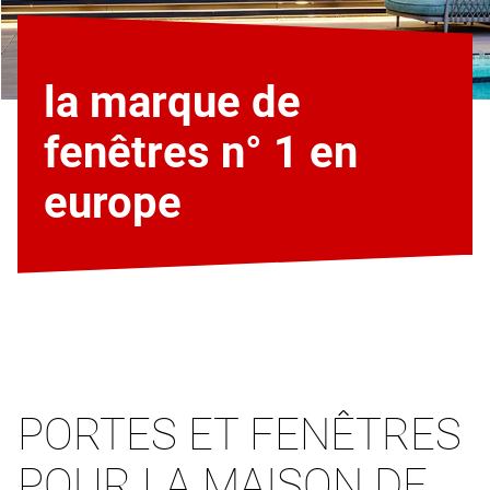
la marque de
fenêtres n° 1 en
europe
PORTES ET FENÊTRES
POUR LA MAISON DE