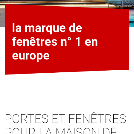
la marque de
fenêtres n° 1 en
europe
PORTES ET FENÊTRES
POUR LA MAISON DE