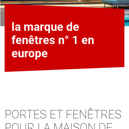
la marque de
fenêtres n° 1 en
europe
PORTES ET FENÊTRES
POUR LA MAISON DE