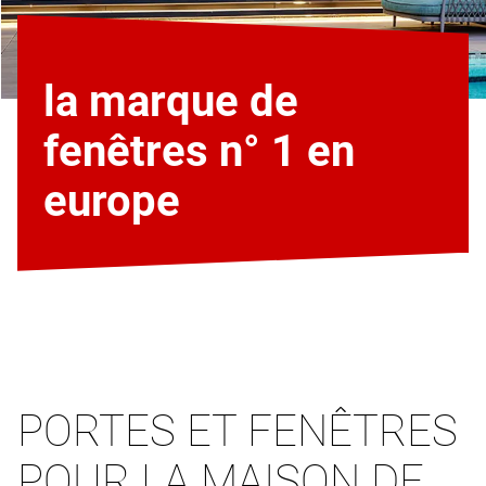
la marque de
fenêtres n° 1 en
europe
PORTES ET FENÊTRES
POUR LA MAISON DE