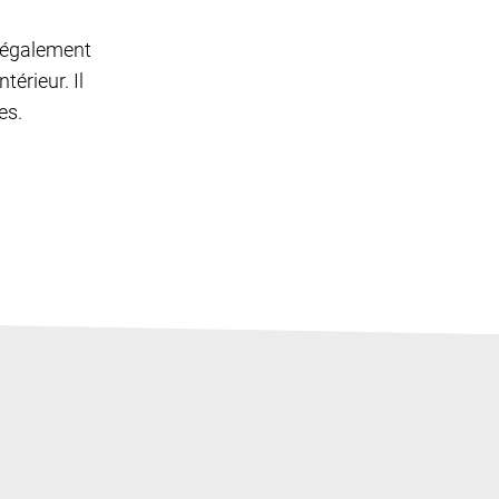
t également
térieur. Il
es.