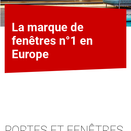
La marque de
fenêtres n°1 en
Europe
PORTES ET FENÊTRES