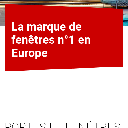
La marque de
fenêtres n°1 en
Europe
PORTES ET FENÊTRES