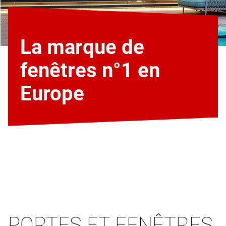
La marque de
fenêtres n°1 en
Europe
PORTES ET FENÊTRES