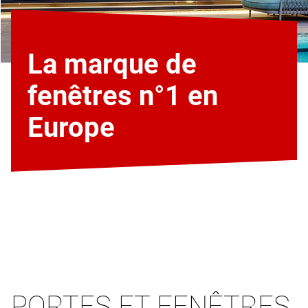
La marque de
fenêtres n°1 en
Europe
PORTES ET FENÊTRES