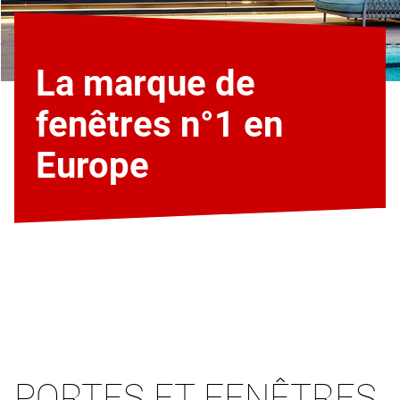
La marque de
fenêtres n°1 en
Europe
PORTES ET FENÊTRES