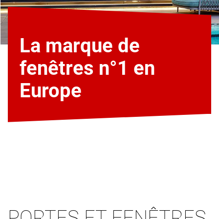
La marque de
fenêtres n°1 en
Europe
PORTES ET FENÊTRES