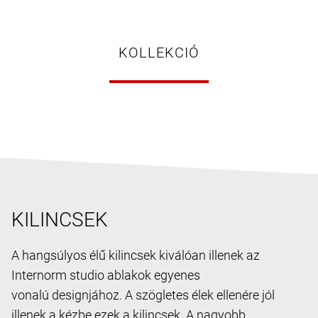
KOLLEKCIÓ
KILINCSEK
A hangsúlyos élű kilincsek kiválóan illenek az
Internorm studio ablakok egyenes
vonalú designjához. A szögletes élek ellenére jól
illenek a kézbe ezek a kilincsek. A nagyobb