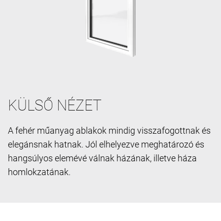
KÜLSŐ NÉZET
A fehér műanyag ablakok mindig visszafogottnak és
elegánsnak hatnak. Jól elhelyezve meghatározó és
hangsúlyos elemévé válnak házának, illetve háza
homlokzatának.