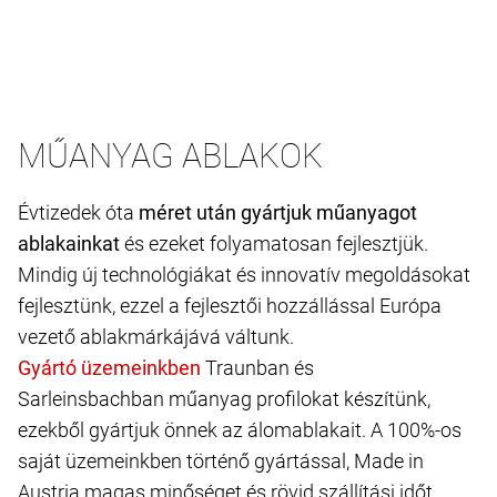
MŰANYAG ABLAKOK
Évtizedek óta
méret után gyártjuk műanyagot
ablakainkat
és ezeket folyamatosan fejlesztjük.
Mindig új technológiákat és innovatív megoldásokat
fejlesztünk, ezzel a fejlesztői hozzállással Európa
vezető ablakmárkájává váltunk.
Traunban és
Sarleinsbachban műanyag profilokat készítünk,
ezekből gyártjuk önnek az álomablakait. A 100%-os
saját üzemeinkben történő gyártással, Made in
Austria magas minőséget és rövid szállítási időt