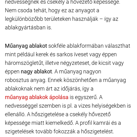
nedvességnek és csekély a hővezető képessége.
Nem csoda tehát, hogy ez az anyagot a
legkülönbözőbb területeken használják – így az
ablakgyártásban is.
Műanyag ablakot
sokféle ablakformában választhat
mint például kerek és sarkos íveset vagy éppen
háromszögletűt, illetve négyzeteset, de kicsit vagy
éppen
nagy ablakot
. A műanyag nagyon
robosztus anyag. Ennek köszönhetően a műanyag
ablakoknak nem árt az időjárás, így a
is egyszerű. A
nedvességgel szemben is pl. a vizes helyiségekben is
ellenálló. A hőszigetelése a csekély hővezető
képessége miatt kiemelkedő. A profil kamrái és a
szigetelések tovább fokozzák a hőszigetelést.