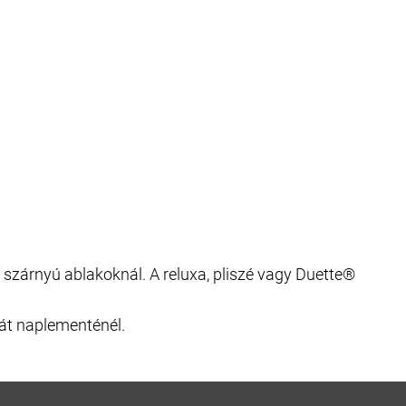
 szárnyú ablakoknál. A reluxa, pliszé vagy Duette®
át naplementénél.