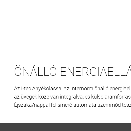
ÖNÁLLÓ ENERGIAELL
Az I-tec Ányékolással az Internorm önálló energiae
az üvegek közé van integrálva, és külső áramforrá
Éjszaka/nappal felismerő automata üzemmód teszi l