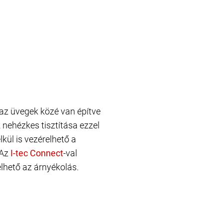
 az üvegek közé van építve
 nehézkes tisztítása ezzel
kül is vezérelhető a
 Az
-val
elhető az árnyékolás.