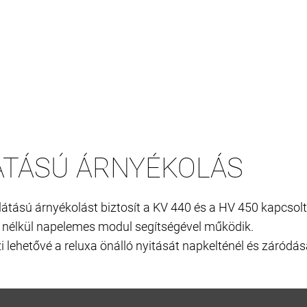
ÁTÁSÚ ÁRNYÉKOLÁS
llátású árnyékolást biztosít a KV 440 és a HV 450 kapcsolt
s nélkül napelemes modul segítségével működik.
ehetővé a reluxa önálló nyitását napkelténél és záródás