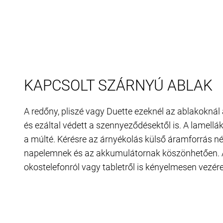
KAPCSOLT SZÁRNYÚ ABLAK
A redőny, pliszé vagy Duette ezeknél az ablakoknál
és ezáltal védett a szennyeződésektől is. A lamellák
a múlté. Kérésre az árnyékolás külső áramforrás nél
napelemnek és az akkumulátornak köszönhetően.
okostelefonról vagy tabletről is kényelmesen vezér