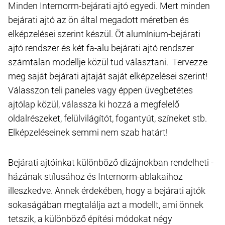
Minden Internorm-bejárati ajtó egyedi. Mert minden
bejárati ajtó az ön által megadott méretben és
elképzelései szerint készül. Öt alumínium-bejárati
ajtó rendszer és két fa-alu bejárati ajtó rendszer
számtalan modellje közül tud választani. Tervezze
meg saját bejárati ajtaját saját elképzelései szerint!
Válasszon teli paneles vagy éppen üvegbetétes
ajtólap közül, válassza ki hozzá a megfelelő
oldalrészeket, felülvilágítót, fogantyút, színeket stb.
Elképzeléseinek semmi nem szab határt!
Bejárati ajtóinkat különböző dizájnokban rendelheti -
házának stílusához és Internorm-ablakaihoz
illeszkedve. Annek érdekében, hogy a bejárati ajtók
sokaságában megtalálja azt a modellt, ami önnek
tetszik, a különböző építési módokat négy