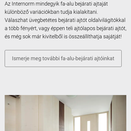
Az Internorm mindegyik fa-alu bejárati ajtaját
különböző variációkban tudja kialakítani.
Válaszhat üvegbetétes bejárati ajtót oldalvilágítókkal
a több fényért, vagy éppen teli ajtólapos bejárati ajtót,
és még sok már kivitelből is összeállíthatja sajátját!