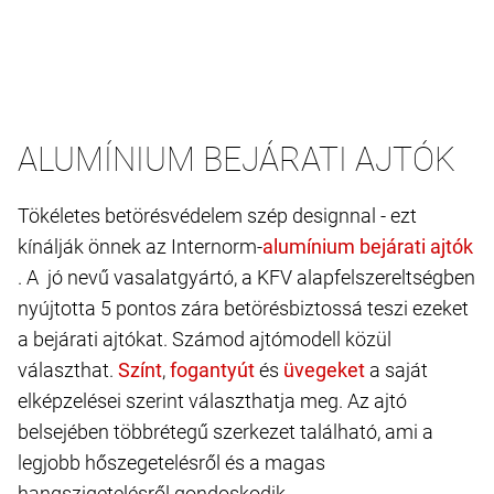
ALUMÍNIUM BEJÁRATI AJTÓK
Tökéletes betörésvédelem szép designnal - ezt
kínálják önnek az Internorm-
. A jó nevű vasalatgyártó, a KFV alapfelszereltségben
nyújtotta 5 pontos zára betörésbiztossá teszi ezeket
a bejárati ajtókat. Számod ajtómodell közül
választhat.
,
és
a saját
elképzelései szerint választhatja meg. Az ajtó
belsejében többrétegű szerkezet található, ami a
legjobb hőszegetelésről és a magas
hangszigetelésről gondoskodik.