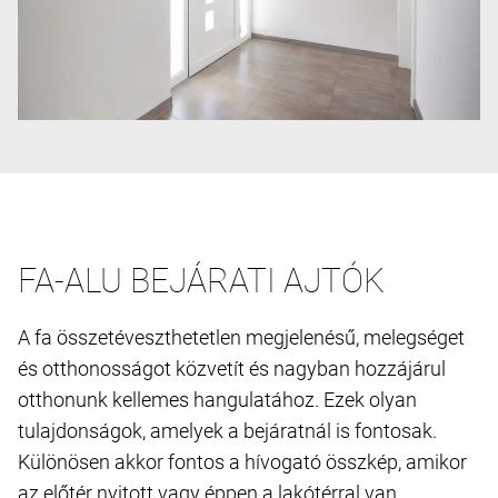
FA-ALU BEJÁRATI AJTÓK
A fa összetéveszthetetlen megjelenésű, melegséget
és otthonosságot közvetít és nagyban hozzájárul
otthonunk kellemes hangulatához. Ezek olyan
tulajdonságok, amelyek a bejáratnál is fontosak.
Különösen akkor fontos a hívogató összkép, amikor
az előtér nyitott vagy éppen a lakótérral van