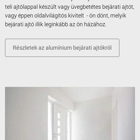
teli ajtólappal készült vagy üvegbetétes bejárati ajtót,
vagy éppen oldalvilágítós kivitelt - ön dönt, melyik
bejárati ajtó illik leginkább az ön házához.