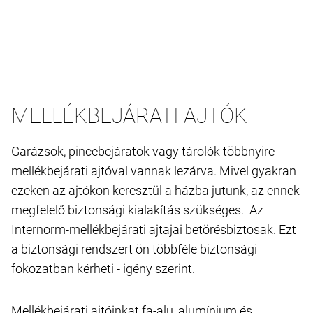
MELLÉKBEJÁRATI AJTÓK
Garázsok, pincebejáratok vagy tárolók többnyire
mellékbejárati ajtóval vannak lezárva. Mivel gyakran
ezeken az ajtókon keresztül a házba jutunk, az ennek
megfelelő biztonsági kialakítás szükséges. Az
Internorm-mellékbejárati ajtajai betörésbiztosak. Ezt
a biztonsági rendszert ön többféle biztonsági
fokozatban kérheti - igény szerint.
Mellékbejárati ajtóinkat fa-alu, alumínium és