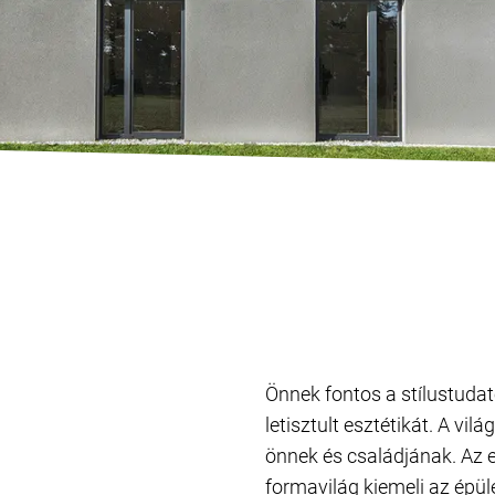
Önnek fontos a stílustudato
letisztult esztétikát. A vi
önnek és családjának. Az 
formavilág kiemeli az épüle