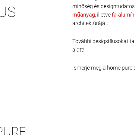
minőség és designtudatoss
MUS
, illetve
architektúráját.
További desigstílusokat ta
alatt!
Ismerje meg a home pure de
PURE: