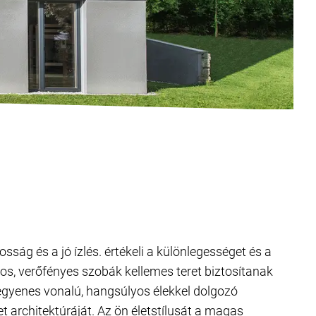
sság és a jó ízlés. értékeli a különlegességet és a
lágos, verőfényes szobák kellemes teret biztosítanak
egyenes vonalú, hangsúlyos élekkel dolgozó
t architektúráját. Az ön életstílusát a magas