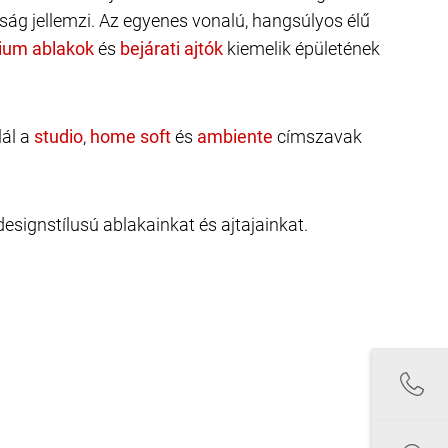
ág jellemzi. Az egyenes vonalú, hangsúlyos élű
és
kiemelik épületének
lál a
,
és
címszavak
signstílusú ablakainkat és ajtajainkat.