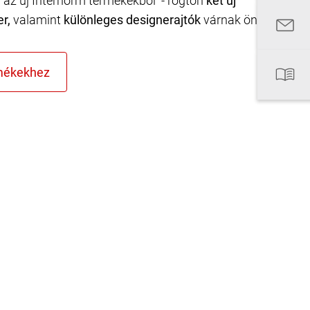
n az új Internorm termékekből - rögtön
két új
er,
valamint
különleges designerajtók
várnak önre.