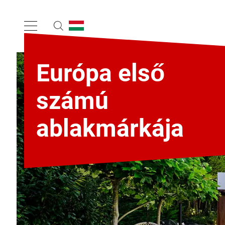
Európa első
számú
ablakmárkája