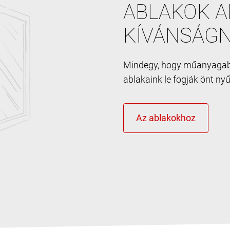
ABLAKOK A
KÍVÁNSÁGN
Mindegy, hogy műanyagabl
ablakaink le fogják önt ny