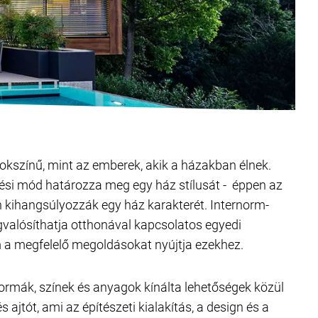
okszínű, mint az emberek, akik a házakban élnek.
si mód határozza meg egy ház stílusát - éppen az
 kihangsúlyozzák egy ház karakterét. Internorm-
gvalósíthatja otthonával kapcsolatos egyedi
m a megfelelő megoldásokat nyújtja ezekhez.
ormák, színek és anyagok kínálta lehetőségek közül
s ajtót, ami az építészeti kialakítás, a design és a