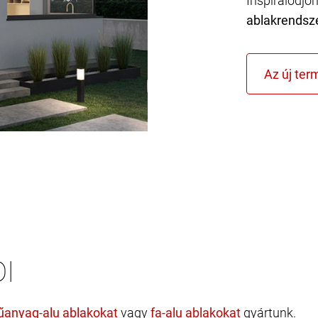
Inspirálódjo
ablakrendsz
I
vagy
gyártunk.