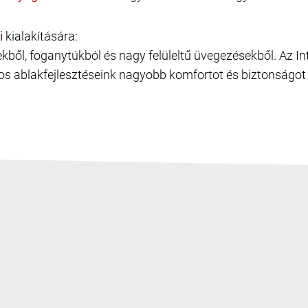
kialakítására:
gekből, foganytúkból és nagy felüleltű üvegezésekből. Az 
os ablakfejlesztéseink nagyobb komfortot és biztonságot 