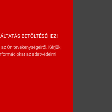
ÁLTATÁS BETÖLTÉSÉHEZ!
az Ön tevékenységeiről. Kérjük,
információkat az adatvédelmi