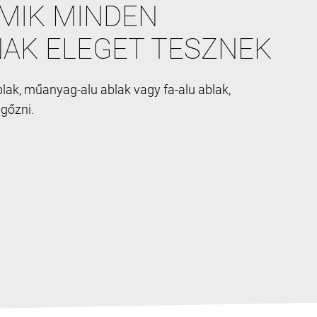
MIK MINDEN
AK ELEGET TESZNEK
ak, műanyag-alu ablak vagy fa-alu ablak,
űgőzni.