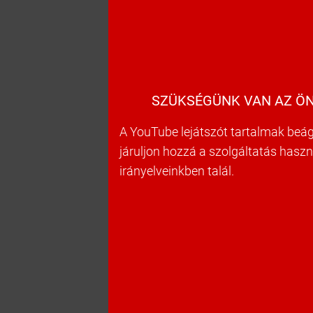
SZÜKSÉGÜNK VAN AZ ÖN
A YouTube lejátszót tartalmak beág
járuljon hozzá a szolgáltatás hasz
irányelveinkben talál.