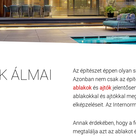
K ÁLMAI
Az építészet éppen olyan s
Azonban nem csak az építé
és
jelentősen
ablakokkal és ajtókkal me
elképzeléseit. Az Internor
Annak érdekében, hogy a f
megtalálja azt az ablakot é