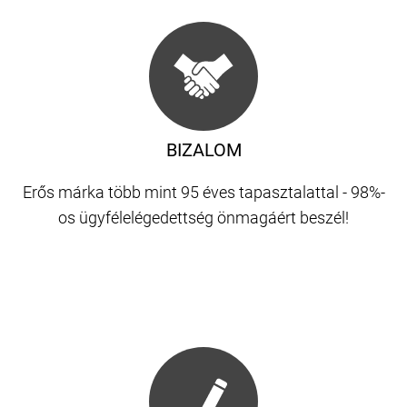
BIZALOM
Erős márka több mint 95 éves tapasztalattal - 98%-
os ügyfélelégedettség önmagáért beszél!