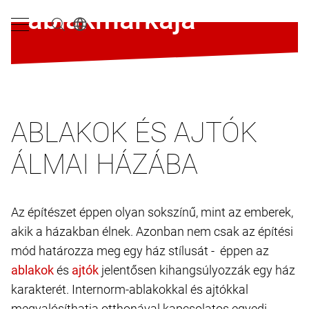
ablakmárkája
ABLAKOK ÉS AJTÓK
ÁLMAI HÁZÁBA
Az építészet éppen olyan sokszínű, mint az emberek,
akik a házakban élnek. Azonban nem csak az építési
mód határozza meg egy ház stílusát - éppen az
és
jelentősen kihangsúlyozzák egy ház
karakterét. Internorm-ablakokkal és ajtókkal
megvalósíthatja otthonával kapcsolatos egyedi