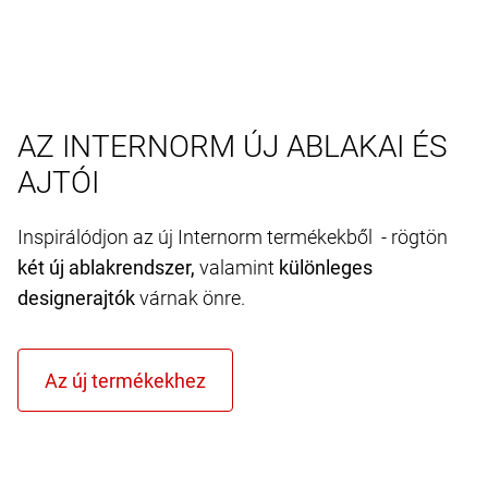
megtekinthesse ezt a tartalmat. További
információkat az adatvédelmi irányelveinkben
talál.
Cookie-k elfogadása és folytatás
AZ INTERNORM ÚJ ABLAKAI ÉS
AJTÓI
Inspirálódjon az új Internorm termékekből - rögtön
két új ablakrendszer,
valamint
különleges
designerajtók
várnak önre.