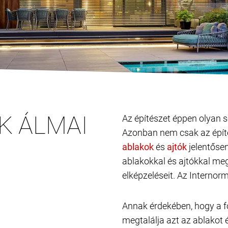
K ÁLMAI
Az építészet éppen olyan s
Azonban nem csak az építé
és
jelentősen
ablakokkal és ajtókkal me
elképzeléseit. Az Internor
Annak érdekében, hogy a f
megtalálja azt az ablakot é