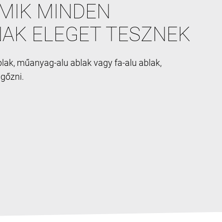
MIK MINDEN
AK ELEGET TESZNEK
ak, műanyag-alu ablak vagy fa-alu ablak,
űgőzni.