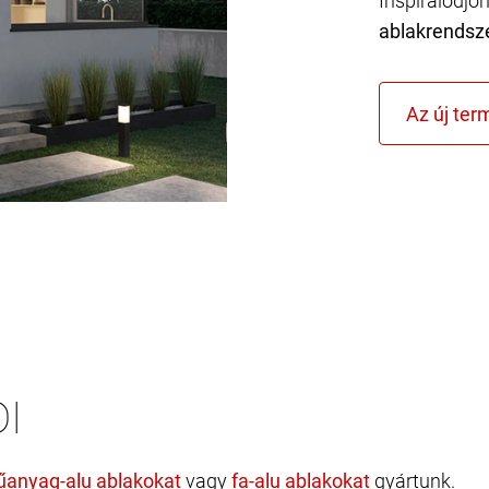
Inspirálódjo
ablakrendsz
I
vagy
gyártunk.