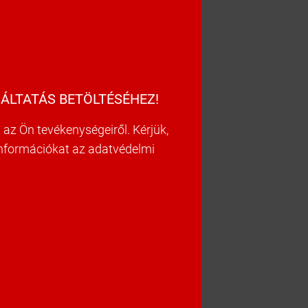
ÁLTATÁS BETÖLTÉSÉHEZ!
az Ön tevékenységeiről. Kérjük,
információkat az adatvédelmi