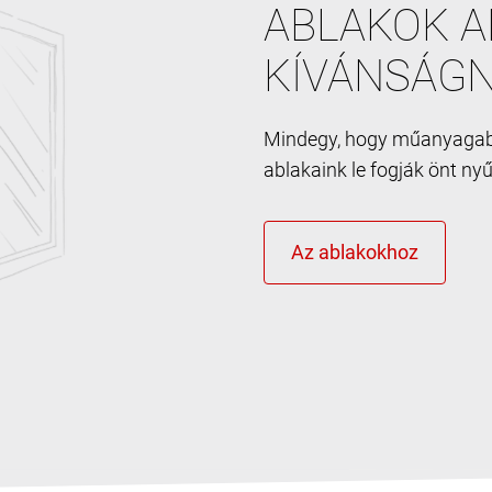
ABLAKOK A
KÍVÁNSÁGN
Mindegy, hogy műanyagabl
ablakaink le fogják önt ny