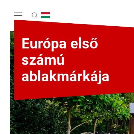
Európa első
számú
ablakmárkája