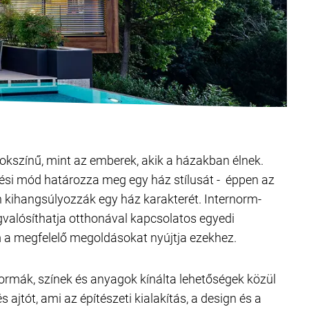
okszínű, mint az emberek, akik a házakban élnek.
si mód határozza meg egy ház stílusát - éppen az
 kihangsúlyozzák egy ház karakterét. Internorm-
gvalósíthatja otthonával kapcsolatos egyedi
m a megfelelő megoldásokat nyújtja ezekhez.
ormák, színek és anyagok kínálta lehetőségek közül
s ajtót, ami az építészeti kialakítás, a design és a