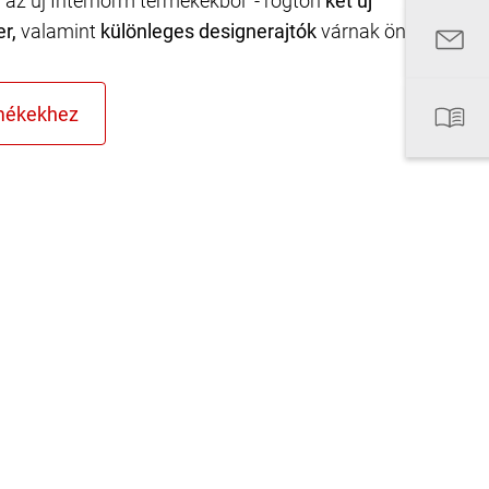
n az új Internorm termékekből - rögtön
két új
er,
valamint
különleges designerajtók
várnak önre.