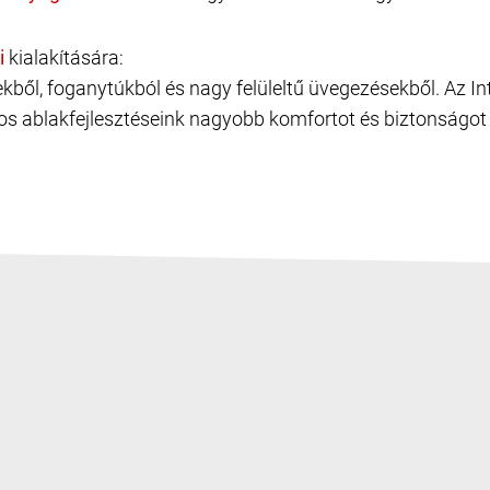
kialakítására:
gekből, foganytúkból és nagy felüleltű üvegezésekből. Az 
os ablakfejlesztéseink nagyobb komfortot és biztonságot 