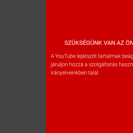
SZÜKSÉGÜNK VAN AZ ÖN
A YouTube lejátszót tartalmak beág
járuljon hozzá a szolgáltatás hasz
irányelveinkben talál.