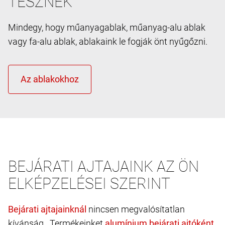
TESZNEK
Mindegy, hogy műanyagablak, műanyag-alu ablak
vagy fa-alu ablak, ablakaink le fogják önt nyűgőzni.
BEJÁRATI AJTAJAINK AZ ÖN
ELKÉPZELÉSEI SZERINT
nincsen megvalósítatlan
kívánság. Termékeinket