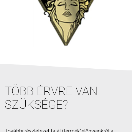
TÖBB ÉRVRE VAN
SZÜKSÉGE?
További részleteket talál (termék)előnyeinkről a