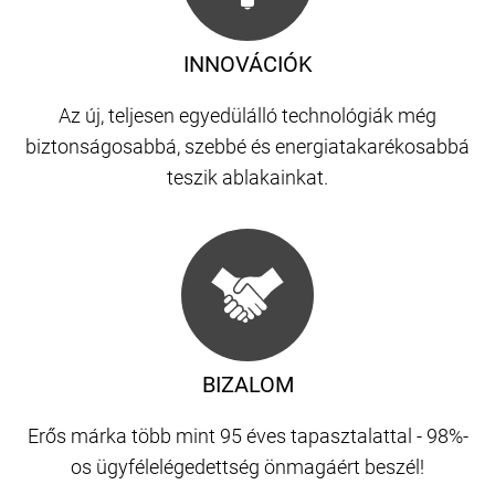
INNOVÁCIÓK
Az új, teljesen egyedülálló technológiák még
biztonságosabbá, szebbé és energiatakarékosabbá
teszik ablakainkat.
BIZALOM
Erős márka több mint 95 éves tapasztalattal - 98%-
os ügyfélelégedettség önmagáért beszél!