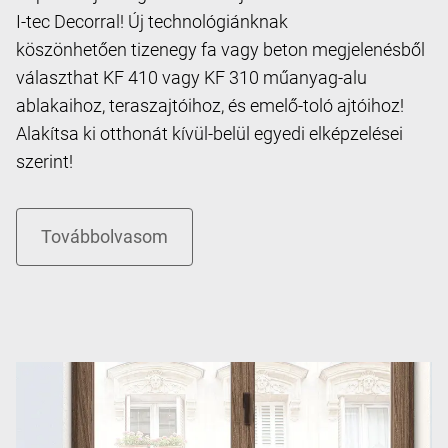
I-tec Decorral! Új technológiánknak
köszönhetően tizenegy fa vagy beton megjelenésből
választhat KF 410 vagy KF 310 műanyag-alu
ablakaihoz, teraszajtóihoz, és emelő-toló ajtóihoz!
Alakítsa ki otthonát kívül-belül egyedi elképzelései
szerint!