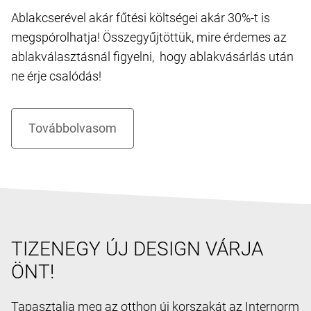
Ablakcserével akár fűtési költségei akár 30%-t is
megspórolhatja! Összegyűjtöttük, mire érdemes az
ablakválasztásnál figyelni, hogy ablakvásárlás után
ne érje csalódás!
TIZENEGY ÚJ DESIGN VÁRJA
ÖNT!
Tapasztalja meg az otthon új korszakát az Internorm