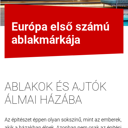
Európa első számú
ablakmárkája
ABLAKOK ÉS AJTÓK
ÁLMAI HÁZÁBA
Az építészet éppen olyan sokszínű, mint az emberek,
akik a házakban élnek. Azonban nem csak az építési