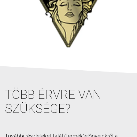
TÖBB ÉRVRE VAN
SZÜKSÉGE?
További részleteket talál (termék)előnyeinkről a