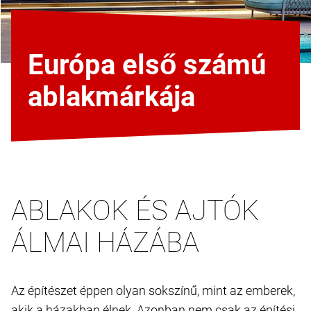
Európa első számú
ablakmárkája
ABLAKOK ÉS AJTÓK
ÁLMAI HÁZÁBA
Az építészet éppen olyan sokszínű, mint az emberek,
akik a házakban élnek. Azonban nem csak az építési