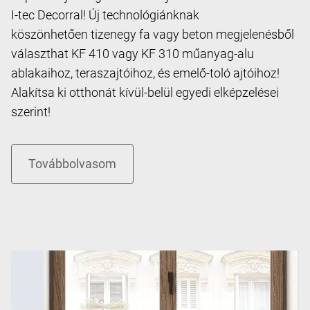
I-tec Decorral! Új technológiánknak
köszönhetően tizenegy fa vagy beton megjelenésből
választhat KF 410 vagy KF 310 műanyag-alu
ablakaihoz, teraszajtóihoz, és emelő-toló ajtóihoz!
Alakítsa ki otthonát kívül-belül egyedi elképzelései
szerint!