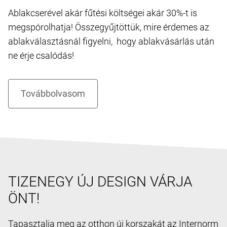
Ablakcserével akár fűtési költségei akár 30%-t is
megspórolhatja! Összegyűjtöttük, mire érdemes az
ablakválasztásnál figyelni, hogy ablakvásárlás után
ne érje csalódás!
TIZENEGY ÚJ DESIGN VÁRJA
ÖNT!
Tapasztalja meg az otthon új korszakát az Internorm