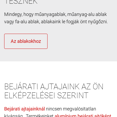
TESZNEK
Mindegy, hogy műanyagablak, műanyag-alu ablak
vagy fa-alu ablak, ablakaink le fogják önt nyűgőzni.
BEJÁRATI AJTAJAINK AZ ÖN
ELKÉPZELÉSEI SZERINT
nincsen megvalósítatlan
kívánság. Termékeinket